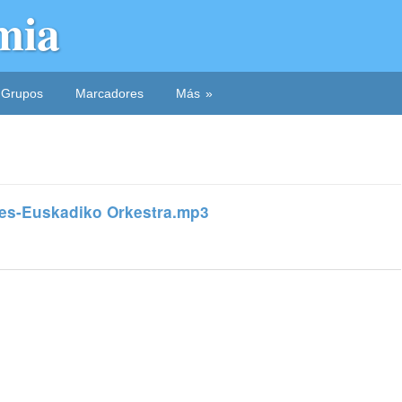
mia
Grupos
Marcadores
Más
ises-Euskadiko Orkestra.mp3