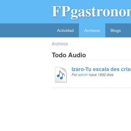
FPgastrono
Actividad
Archivos
Blogs
Archivos
Todo Audio
Izaro-Tu escala des cr
Por
admin
hace 1892 días